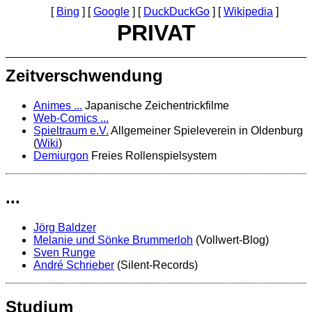
Bing
Google
DuckDuckGo
Wikipedia
PRIVAT
Zeitverschwendung
Animes ...
Japanische Zeichentrickfilme
Web-Comics ...
Spieltraum e.V.
Allgemeiner Spieleverein in Oldenburg
(
Wiki
)
Demiurgon
Freies Rollenspielsystem
...
Jörg Baldzer
Melanie und Sönke Brummerloh
(Vollwert-Blog)
Sven Runge
André Schrieber
(Silent-Records)
Studium